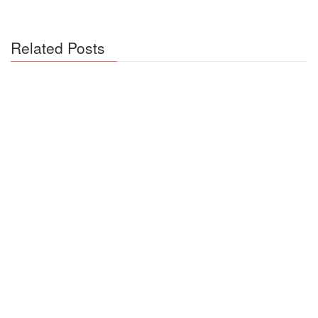
Related Posts
JavaScript 开发人员必备的 10 类 VS Code 插件